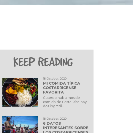
KEEP READING
18 October. 2020
MI COMIDA TÍPICA
COSTARRICENSE
FAVORITA
Cuando hablamos de
comida de Costa Rica hay
dos ingredi...
18 October. 2020
6 DATOS
INTERESANTES SOBRE
LOS COSTARRICENSES